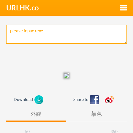
URLHK.co
Toggle
naviga
Download
Share to
外觀
顏色
50
350